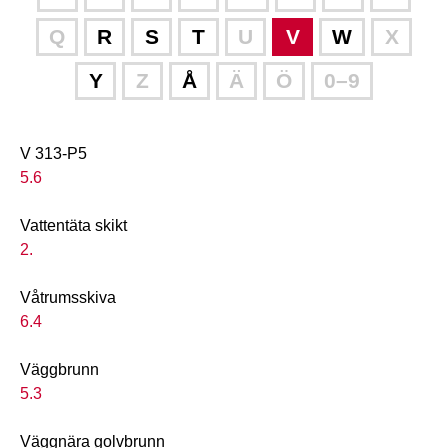
”A–
Ö”
Q
R
S
T
U
V
W
X
Y
Z
Å
Ä
Ö
0–9
V
V 313-P5
5.6
Vattentäta skikt
2.
Våtrumsskiva
6.4
Väggbrunn
5.3
Väggnära golvbrunn