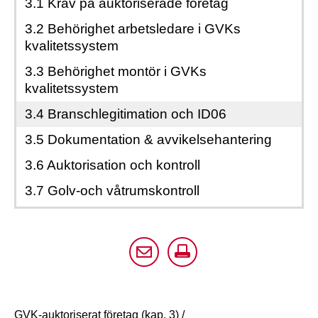
Branschregler
(kap. 6)
3.1 Krav på auktoriserade företag
för
2021:1
3.2 Behörighet arbetsledare i GVKs
kvalitetssystem
3.3 Behörighet montör i GVKs
kvalitetssystem
3.4 Branschlegitimation och ID06
3.5 Dokumentation & avvikelsehantering
3.6 Auktorisation och kontroll
3.7 Golv-och våtrumskontroll
GVK-auktoriserat företag (kap. 3)
/