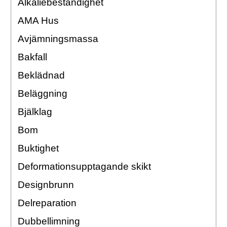
Branschregler
Alkaliebeständighet
för
2021:1
AMA Hus
Avjämningsmassa
Bakfall
Beklädnad
Beläggning
Bjälklag
Bom
Buktighet
Deformationsupptagande skikt
Designbrunn
Delreparation
Dubbellimning