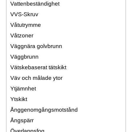
Vattenbeständighet
VVS-Skruv
Våtutrymme
Våtzoner
Väggnära golvbrunn
Väggbrunn
Vätskebaserat tätskikt
Väv och målade ytor
Ytjämnhet
Ytskikt
Ånggenomgångsmotstånd
Ångspärr
Överlappsfog